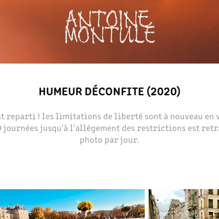
ANTOINE 
MONTULÉ
HUMEUR DÉCONFITE (2020)
st reparti ! les limitations de liberté sont à nouveau en 
 journées jusqu'à l'allégement des restrictions est ret
photo par jour.