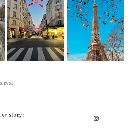
survol
i
en story
: