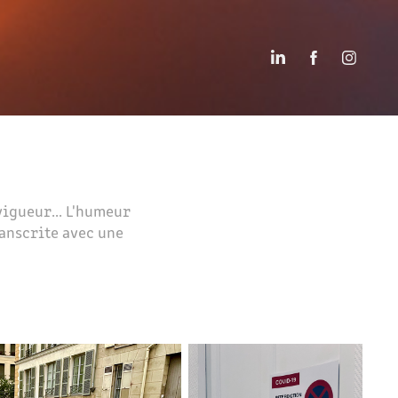
vigueur... L'humeur
ranscrite avec une